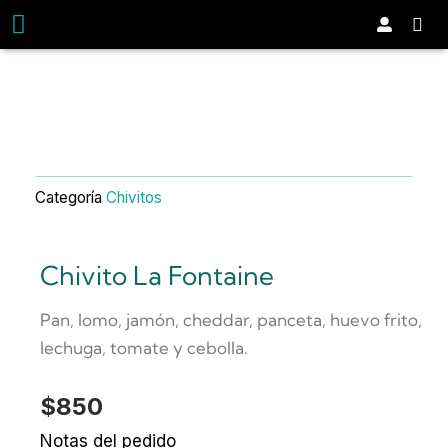
Ir
Menú
Carr
al
contenido
Categoría
Chivitos
Chivito La Fontaine
Pan, lomo, jamón, cheddar, panceta, huevo frito,
lechuga, tomate y cebolla.
$
850
Chivito
Notas del pedido