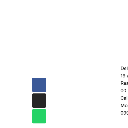
Del
19 
Facebook-
Instagram
Whatsapp
Res
f
00 
Cal
Mon
099