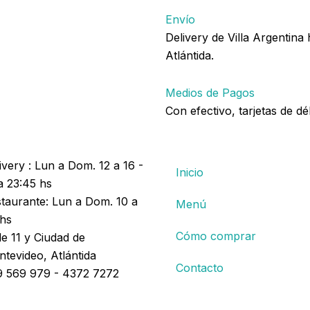
muzzarella
Envío
cantidad
Delivery de Villa Argentina
Atlántida.
Medios de Pagos
Con efectivo, tarjetas de dé
ivery : Lun a Dom. 12 a 16 -
Inicio
a 23:45 hs
taurante: Lun a Dom. 10 a
Menú
hs
Cómo comprar
le 11 y Ciudad de
tevideo, Atlántida
Contacto
 569 979 - 4372 7272