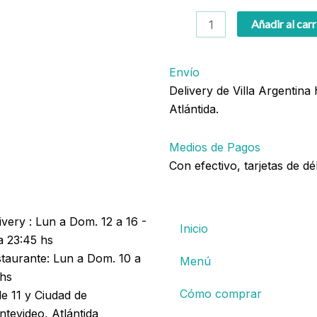
Pizzeta
Añadir al carr
La
brava
Envío
cantidad
Delivery de Villa Argentina
Atlántida.
Medios de Pagos
Con efectivo, tarjetas de dé
ivery : Lun a Dom. 12 a 16 -
Inicio
a 23:45 hs
taurante: Lun a Dom. 10 a
Menú
hs
Cómo comprar
le 11 y Ciudad de
tevideo, Atlántida