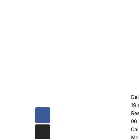
Del
19 
Facebook-
Instagram
Whatsapp
Res
f
00 
Cal
Mon