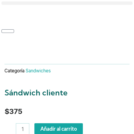
Ir
Menú
al
contenido
Carrito
Categoría
Sandwiches
Sándwich cliente
$
375
Sándwich
Añadir al carrito